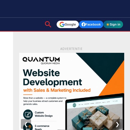
Google
Facebook
Sign in
ADVERTENTIE
❮
❯