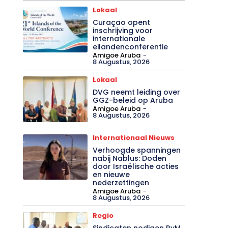
Lokaal
Curaçao opent
inschrijving voor
internationale
eilandenconferentie
Amigoe Aruba
-
8 Augustus, 2026
Lokaal
DVG neemt leiding over
GGZ-beleid op Aruba
Amigoe Aruba
-
8 Augustus, 2026
Internationaal Nieuws
Verhoogde spanningen
nabij Nablus: Doden
door Israëlische acties
en nieuwe
nederzettingen
Amigoe Aruba
-
8 Augustus, 2026
Regio
Sindicaten nodigen RvM