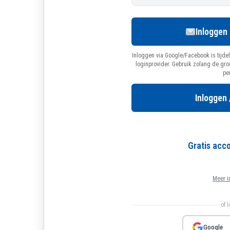
Inloggen
Inloggen via Google/Facebook is tijdel
loginprovider. Gebruik zolang de gr
pe
Inloggen 
Gratis ac
Meer i
of 
Google