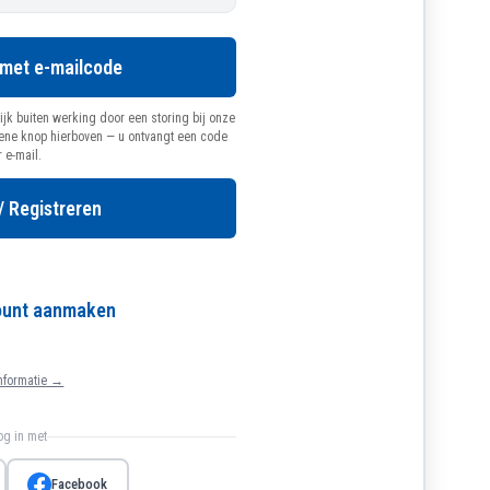
 met e-mailcode
ijk buiten werking door een storing bij onze
oene knop hierboven — u ontvangt een code
r e-mail.
/ Registreren
count aanmaken
nformatie →
log in met
Facebook