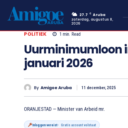
C
27.7
Aruba
zaterdag, augustus 8,
2026
POLITIEK
1
min.
Read
Uurminimumloon in
januari 2026
By
Amigoe Aruba
11 december, 2025
ORANJESTAD — Minister van Arbeid mr.
Inloggen vereist
Gratis account volstaat