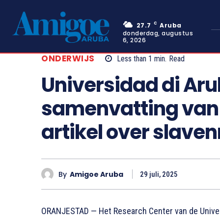
C
27.7
Aruba
donderdag, augustus
6, 2026
ONDERWIJS
Less than 1
min.
Read
Universidad di Aru
samenvatting van
artikel over slav
By
Amigoe Aruba
29 juli, 2025
ORANJESTAD — Het Research Center van de Universi