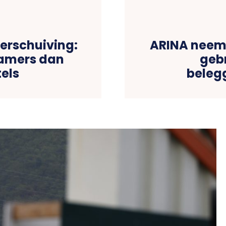
rschuiving:
ARINA neemt
Kamers dan
geb
tels
beleg