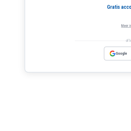
Gratis ac
Meer i
of 
Google