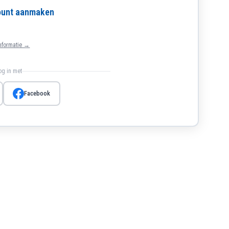
count aanmaken
nformatie →
log in met
Facebook