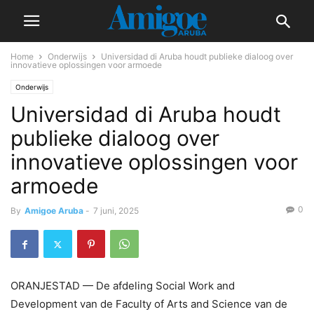
Home
Onderwijs
Universidad di Aruba houdt publieke dialoog over
innovatieve oplossingen voor armoede
Onderwijs
Universidad di Aruba houdt
publieke dialoog over
innovatieve oplossingen voor
armoede
0
By
Amigoe Aruba
-
7 juni, 2025
ORANJESTAD — De afdeling Social Work and
Development van de Faculty of Arts and Science van de