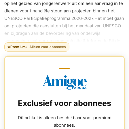
op het gebied van jongerenwerk uit om een aanvraag in te
dienen voor financiële steun aan projecten binnen het
UNESCO Participatieprogramma 2026-2027.Het moet gaan
om projecten die aansluiten bij het mandaat van UNESCO
en bijdragen aan de bevordering van onderwijs,
wetenschap, cultuur en communicatie & informatie.Bij de
⭐
Premium
Alleen voor abonnees
beoordeling wordt voorrang gegeven aan projecten met
een meerwaarde voor Aruba als Small Island Developing
State (SIDS), projecten met een interdisciplinair karakter,
initiatieven die gendergelijkheid nastreven en/of projecten
die de participatie van jongeren in de gemeenschap
stimuleren.De maximale financiering per project bedraagt
26.000 Amerikaanse dollar.
Exclusief voor abonnees
Dit artikel is alleen beschikbaar voor premium
abonnees.