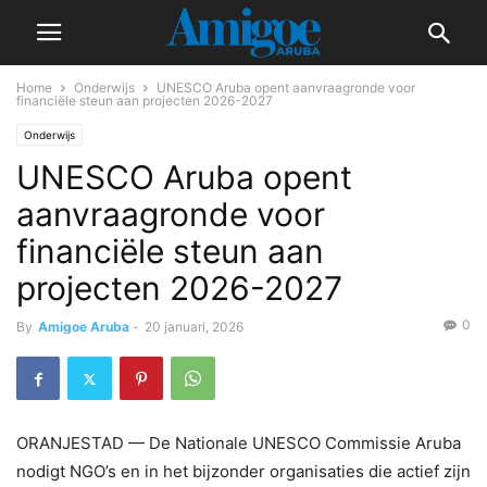
Home
Onderwijs
UNESCO Aruba opent aanvraagronde voor
financiële steun aan projecten 2026-2027
Onderwijs
UNESCO Aruba opent
aanvraagronde voor
financiële steun aan
projecten 2026-2027
0
By
Amigoe Aruba
-
20 januari, 2026
ORANJESTAD — De Nationale UNESCO Commissie Aruba
nodigt NGO’s en in het bijzonder organisaties die actief zijn