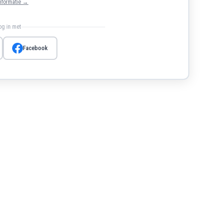
nformatie →
log in met
Facebook