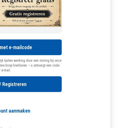
 met e-mailcode
ijk buiten werking door een storing bij onze
oene knop hierboven — u ontvangt een code
r e-mail.
/ Registreren
count aanmaken