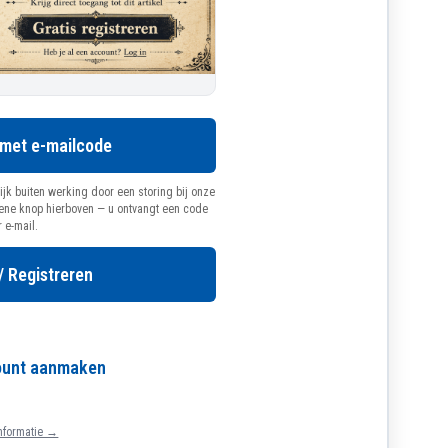
 met e-mailcode
ijk buiten werking door een storing bij onze
oene knop hierboven — u ontvangt een code
r e-mail.
/ Registreren
count aanmaken
nformatie →