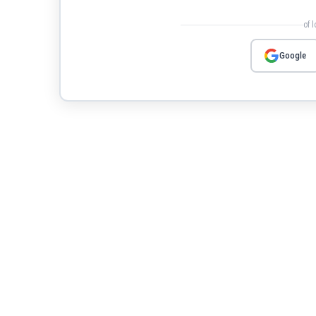
of 
Google