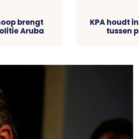
hoop brengt
KPA houdt in
litie Aruba
tussen p