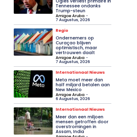
Ogles verliest primaire in
Tennessee ondanks
Trump-steun
Amigoe Aruba
-
7 Augustus, 2026
Regio
Ondernemers op
Curaçao blijven
optimistisch, maar
vertrouwen daalt
Amigoe Aruba
-
7 Augustus, 2026
Internationaal Nieuws
Meta moet meer dan
half miljard betalen aan
New Mexico
Amigoe Aruba
-
6 Augustus, 2026
Internationaal Nieuws
Meer dan een miljoen
mensen getroffen door
overstromingen in
Assam, India
Amigoe Aruba
-