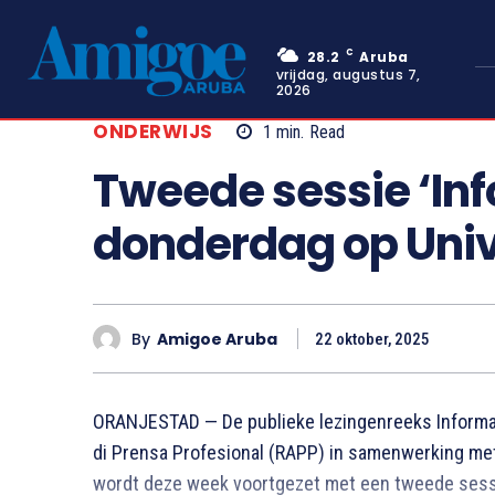
C
28.2
Aruba
vrijdag, augustus 7,
2026
ONDERWIJS
1
min.
Read
Tweede sessie ‘Inf
donderdag op Univ
By
Amigoe Aruba
22 oktober, 2025
ORANJESTAD — De publieke lezingenreeks Informat
di Prensa Profesional (RAPP) in samenwerking met
wordt deze week voortgezet met een tweede sessie