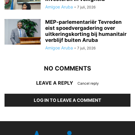
Amigoe Aruba
-
7 juli, 2026
MEP-parlementariër Tevreden
eist spoedvergadering over
uitkeringskorting bij humanitair
verblijf buiten Aruba
Amigoe Aruba
-
7 juli, 2026
NO COMMENTS
LEAVE A REPLY
Cancel reply
LOG IN TO LEAVE A COMMENT