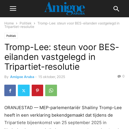
Home
Politiek
Tromp-Lee: steun voor BES-eilanden vastgelegd in
Tripartiet-resolutie
Politiek
Tromp-Lee: steun voor BES-
eilanden vastgelegd in
Tripartiet-resolutie
0
By
Amigoe Aruba
-
15 oktober, 2025
ORANJESTAD — MEP-parlementariër Shailiny Tromp-Lee
heeft in een verklaring bekendgemaakt dat tijdens de
Tripartiete bijeenkomst van 25 september 2025 in