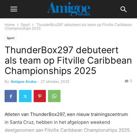
Home
Sport
ThunderBox297 debuteert als team op Fitville Caribbean
Championships 2025
Sport
ThunderBox297 debuteert
als team op Fitville Caribbean
Championships 2025
0
By
Amigoe Aruba
-
27 oktober, 2025
Atleten van ThunderBox297, een nieuw trainingscentrum
in Santa Cruz, hebben in het afgelopen weekend
deelgenomen aan Fitville Caribbean Championships 2025.