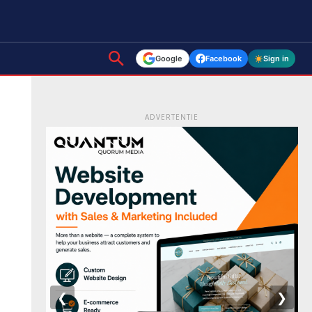
Google
Facebook
Sign in
ADVERTENTIE
❮
❯