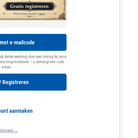
 met e-mailcode
ijk buiten werking door een storing bij onze
oene knop hierboven — u ontvangt een code
r e-mail.
/ Registreren
count aanmaken
nformatie →