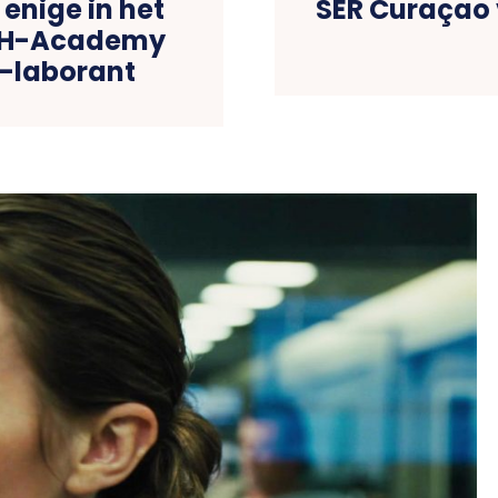
 enige in het
SER Curaçao 
HOH-Academy
F-laborant