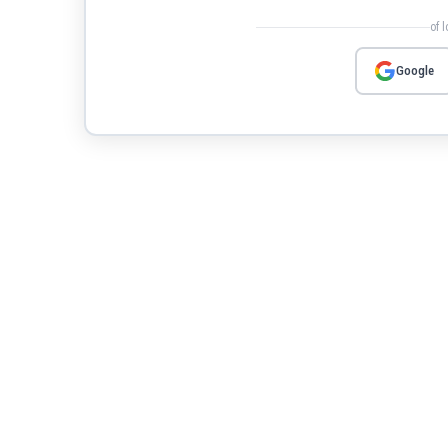
of 
Google