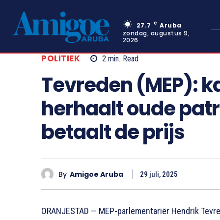
C
27.7
Aruba
zondag, augustus 9,
2026
POLITIEK
2
min.
Read
Tevreden (MEP): 
herhaalt oude pat
betaalt de prijs
By
Amigoe Aruba
29 juli, 2025
ORANJESTAD — MEP-parlementariër Hendrik Tevreden