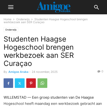
Home
Onderwijs
Studenten Haagse Hogeschool brengen
werkbezoek aan SER Curaçao
Onderwijs
Studenten Haagse
Hogeschool brengen
werkbezoek aan SER
Curaçao
0
By
Amigoe Aruba
-
24 november, 2025
WILLEMSTAD — Een groep studenten van De Haagse
Hogeschool heeft maandag een werkbezoek gebracht aan