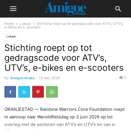
Home
Lokaal
Stichting roept op tot gedragscode voor ATV’s, UTV’s,
e-bikes en e-scooters
Lokaal
Stichting roept op tot
gedragscode voor ATV’s,
UTV’s, e-bikes en e-scooters
0
By
Amigoe Aruba
-
13 mei, 2026
ORANJESTAD — Rainbow Warriors Core Foundation roept
in aanloop naar Wereldfietsdag op 3 juni 2026 op tot
overleg met de sectoren van ATV’s en UTV’s en van e-