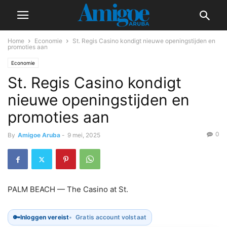
Home
Economie
St. Regis Casino kondigt nieuwe openingstijden en
promoties aan
Economie
St. Regis Casino kondigt
nieuwe openingstijden en
promoties aan
0
By
Amigoe Aruba
-
9 mei, 2025
PALM BEACH — The Casino at St.
🔑
Inloggen vereist
Gratis account volstaat