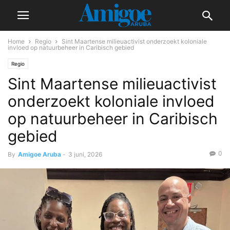
Home
Regio
Sint Maartense milieuactivist onderzoekt koloniale
invloed op natuurbeheer in Caribisch gebied
Regio
Sint Maartense milieuactivist
onderzoekt koloniale invloed
op natuurbeheer in Caribisch
gebied
0
By
Amigoe Aruba
-
3 juni, 2026