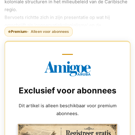
koloniale structuren in het milieubeleid van de Caribische
regio.
Bervoets richtte zich in zijn presentatie op wat hij
omschrijft als 'conservatiekolonialisme' en de
⭐
Premium
Alleen voor abonnees
voortdurende aanwezigheid van zogenaamd 'fortress
management' binnen het Nederlandse en Franse deel van
het Caribisch gebied.
Exclusief voor abonnees
Dit artikel is alleen beschikbaar voor premium
abonnees.