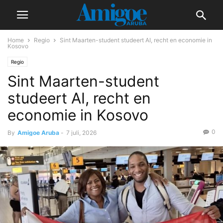
Home
Regio
Sint Maarten-student studeert AI, recht en economie in
Kosovo
Regio
Sint Maarten-student
studeert AI, recht en
economie in Kosovo
0
By
Amigoe Aruba
-
7 juli, 2026