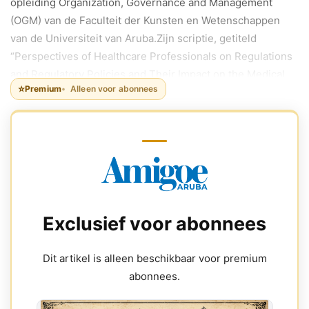
opleiding Organization, Governance and Management
(OGM) van de Faculteit der Kunsten en Wetenschappen
van de Universiteit van Aruba.Zijn scriptie, getiteld
“Perspectives of Healthcare Professionals on Regulations
and Regulatory Policies and Their Impact on the Medical
⭐
Premium
Alleen voor abonnees
Supply Chain in Aruba”, werd verdedigd tegenover een
afstudeercommissie bestaande uit Helmut Vink, LL.M., MA,
Luciano Milliard, LL.M., en Clayton Croes, MSc.
Exclusief voor abonnees
Dit artikel is alleen beschikbaar voor premium
abonnees.