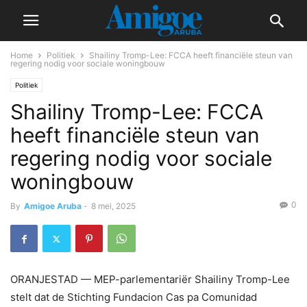
Home
Politiek
Shailiny Tromp-Lee: FCCA heeft financiële steun van
regering nodig voor sociale woningbouw
Politiek
Shailiny Tromp-Lee: FCCA
heeft financiële steun van
regering nodig voor sociale
woningbouw
0
By
Amigoe Aruba
-
8 mei, 2025
ORANJESTAD — MEP-parlementariër Shailiny Tromp-Lee
stelt dat de Stichting Fundacion Cas pa Comunidad