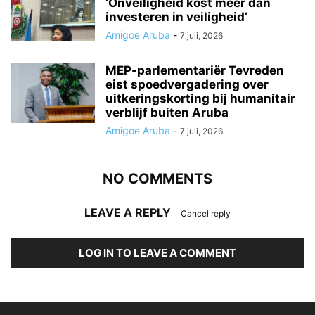
‘Onveiligheid kost meer dan
investeren in veiligheid’
Amigoe Aruba
-
7 juli, 2026
MEP-parlementariër Tevreden
eist spoedvergadering over
uitkeringskorting bij humanitair
verblijf buiten Aruba
Amigoe Aruba
-
7 juli, 2026
NO COMMENTS
LEAVE A REPLY
Cancel reply
LOG IN TO LEAVE A COMMENT