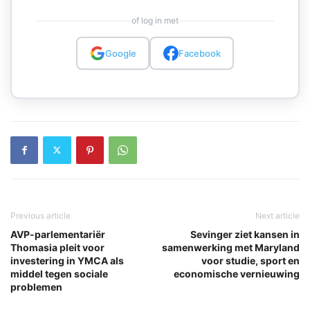
of log in met
Google
Facebook
Previous article
Next article
AVP-parlementariër
Sevinger ziet kansen in
Thomasia pleit voor
samenwerking met Maryland
investering in YMCA als
voor studie, sport en
middel tegen sociale
economische vernieuwing
problemen