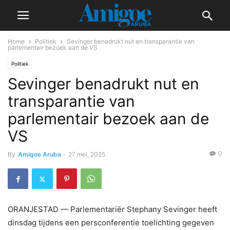
Home
Politiek
Sevinger benadrukt nut en transparantie van
parlementair bezoek aan de VS
Politiek
Sevinger benadrukt nut en
transparantie van
parlementair bezoek aan de
VS
0
By
Amigoe Aruba
-
27 mei, 2025
ORANJESTAD — Parlementariër Stephany Sevinger heeft
dinsdag tijdens een persconferentie toelichting gegeven