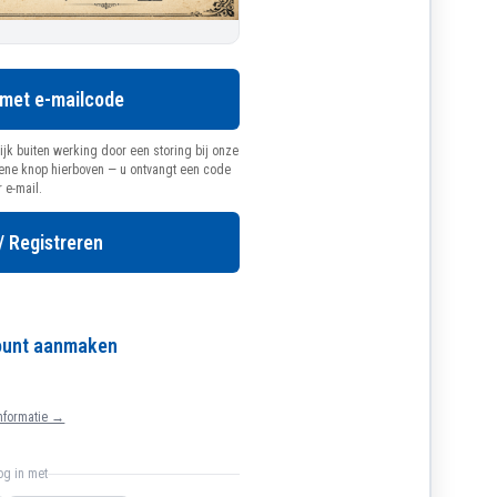
 met e-mailcode
ijk buiten werking door een storing bij onze
oene knop hierboven — u ontvangt een code
r e-mail.
/ Registreren
count aanmaken
nformatie →
log in met