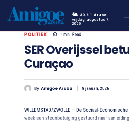
C
30.6
Aruba
vrijdag, augustus 7,
2026
POLITIEK
1
min.
Read
SER Overijssel bet
Curaçao
By
Amigoe Aruba
8 januari, 2026
WILLEMSTAD/ZWOLLE — De Sociaal-Economische Ra
week een steunbetuiging gestuurd naar aanleiding 