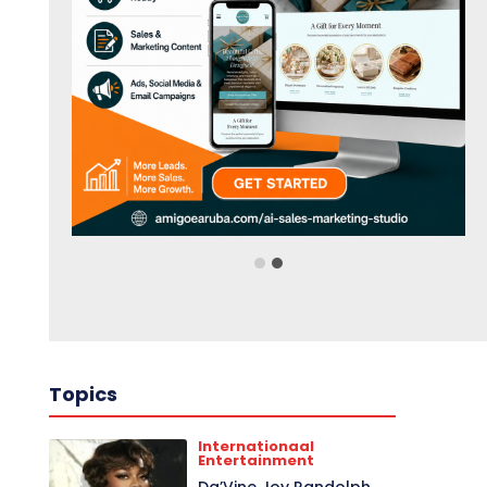
Topics
Internationaal
Entertainment
Da’Vine Joy Randolph