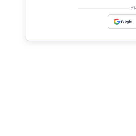
of 
Google