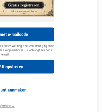
 met e-mailcode
ijk buiten werking door een storing bij onze
oene knop hierboven — u ontvangt een code
r e-mail.
/ Registreren
count aanmaken
nformatie →