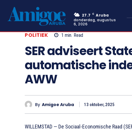
C
27.7
Aruba
donderdag, augustus
6, 2026
POLITIEK
1
min.
Read
SER adviseert Stat
automatische inde
AWW
By
Amigoe Aruba
13 oktober, 2025
WILLEMSTAD — De Sociaal-Economische Raad (SER)