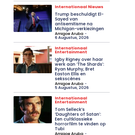
Internationaal Nieuws
Trump beschuldigt El-
Sayed van
antisemitisme na
Michigan-verkiezingen
Amigoe Aruba
-
6 Augustus, 2026
Internationaal
Entertainment
Igby Rigney over haar
werk aan ‘The Shards’:
Ryan Murphy, Bret
Easton Ellis en
seksscènes
Amigoe Aruba
-
5 Augustus, 2026
Internationaal
Entertainment
Tom Selleck’s
‘Daughters of Satan’:
Een cultklassieke
horrorfilm te vinden op
Tubi
Amigoe Aruba
-