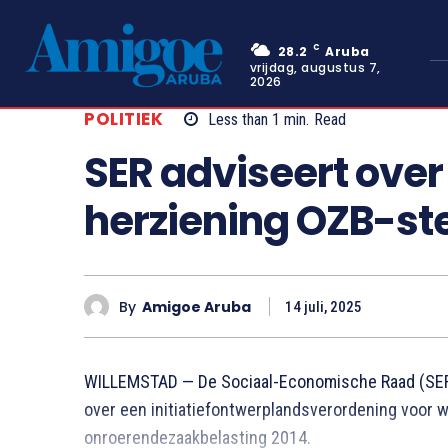
C
28.2
Aruba
vrijdag, augustus 7,
2026
POLITIEK
Less than 1
min.
Read
SER adviseert over 
herziening OZB-st
By
Amigoe Aruba
14 juli, 2025
WILLEMSTAD — De Sociaal-Economische Raad (SER) 
over een initiatiefontwerplandsverordening voor w
onroerendezaakbelasting 2014.