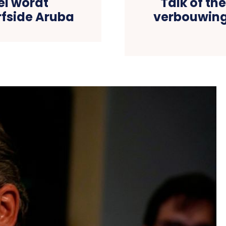
el wordt
Talk of the
fside Aruba
verbouwing