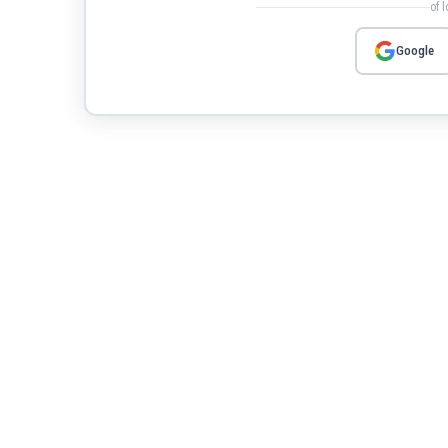
of 
Google