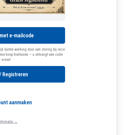
 met e-mailcode
ijk buiten werking door een storing bij onze
oene knop hierboven — u ontvangt een code
r e-mail.
/ Registreren
count aanmaken
nformatie →