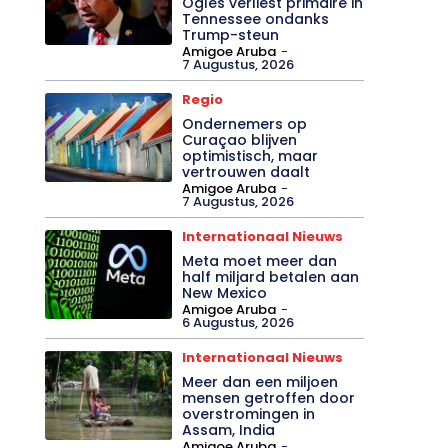
Ogles verliest primaire in
Tennessee ondanks
Trump-steun
Amigoe Aruba
-
7 Augustus, 2026
Regio
Ondernemers op
Curaçao blijven
optimistisch, maar
vertrouwen daalt
Amigoe Aruba
-
7 Augustus, 2026
Internationaal Nieuws
Meta moet meer dan
half miljard betalen aan
New Mexico
Amigoe Aruba
-
6 Augustus, 2026
Internationaal Nieuws
Meer dan een miljoen
mensen getroffen door
overstromingen in
Assam, India
Amigoe Aruba
-