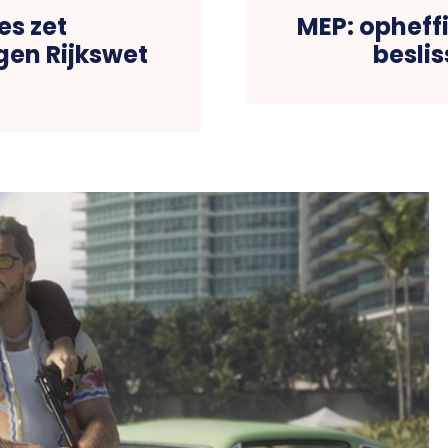
es zet
MEP: opheff
gen Rijkswet
beslis