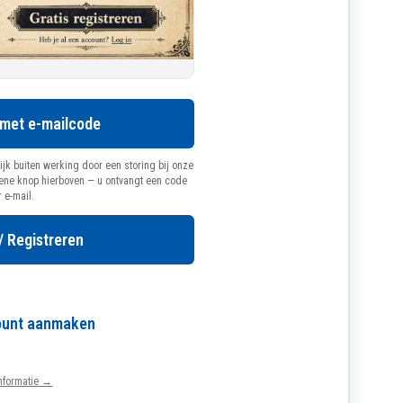
 met e-mailcode
ijk buiten werking door een storing bij onze
oene knop hierboven — u ontvangt een code
r e-mail.
/ Registreren
count aanmaken
nformatie →