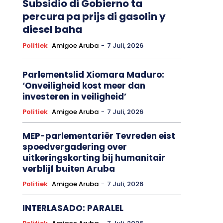
Subsidio di Gobierno ta
percura pa prijs di gasolin y
diesel baha
Politiek
Amigoe Aruba
-
7 Juli, 2026
Parlementslid Xiomara Maduro:
‘Onveiligheid kost meer dan
investeren in veiligheid’
Politiek
Amigoe Aruba
-
7 Juli, 2026
MEP-parlementariër Tevreden eist
spoedvergadering over
uitkeringskorting bij humanitair
verblijf buiten Aruba
Politiek
Amigoe Aruba
-
7 Juli, 2026
INTERLASADO: PARALEL