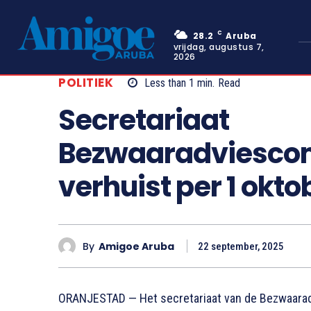
C
28.2
Aruba
vrijdag, augustus 7,
2026
POLITIEK
Less than 1
min.
Read
Secretariaat
Bezwaaradviesco
verhuist per 1 okt
By
Amigoe Aruba
22 september, 2025
ORANJESTAD — Het secretariaat van de Bezwaarad