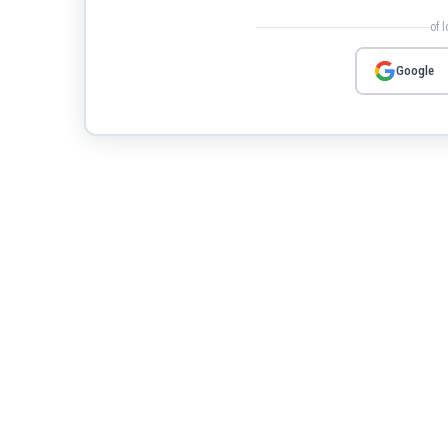
of 
Google