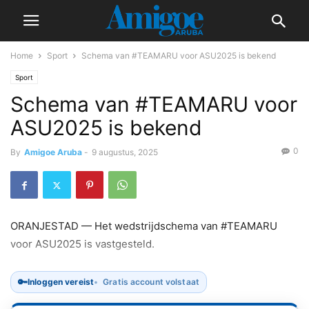
Home
Sport
Schema van #TEAMARU voor ASU2025 is bekend
Sport
Schema van #TEAMARU voor
ASU2025 is bekend
0
By
Amigoe Aruba
-
9 augustus, 2025
ORANJESTAD — Het wedstrijdschema van #TEAMARU
voor ASU2025 is vastgesteld.
🔑
Inloggen vereist
Gratis account volstaat