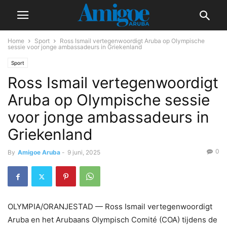
Home
Sport
Ross Ismail vertegenwoordigt Aruba op Olympische
sessie voor jonge ambassadeurs in Griekenland
Sport
Ross Ismail vertegenwoordigt
Aruba op Olympische sessie
voor jonge ambassadeurs in
Griekenland
0
By
Amigoe Aruba
-
9 juni, 2025
OLYMPIA/ORANJESTAD — Ross Ismail vertegenwoordigt
Aruba en het Arubaans Olympisch Comité (COA) tijdens de