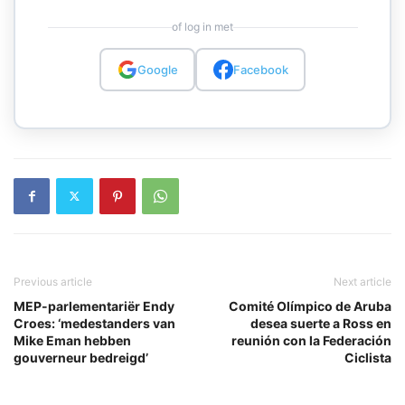
of log in met
Google
Facebook
Previous article
Next article
MEP-parlementariër Endy
Comité Olímpico de Aruba
Croes: ‘medestanders van
desea suerte a Ross en
Mike Eman hebben
reunión con la Federación
gouverneur bedreigd’
Ciclista