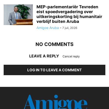
MEP-parlementariër Tevreden
eist spoedvergadering over
uitkeringskorting bij humanitair
verblijf buiten Aruba
Amigoe Aruba
-
7 juli, 2026
NO COMMENTS
LEAVE A REPLY
Cancel reply
LOG IN TO LEAVE A COMMENT