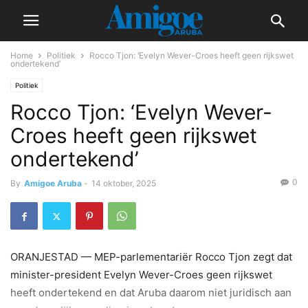
Home
Politiek
Rocco Tjon: ‘Evelyn Wever-Croes heeft geen rijkswet
ondertekend’
Politiek
Rocco Tjon: ‘Evelyn Wever-
Croes heeft geen rijkswet
ondertekend’
0
By
Amigoe Aruba
-
14 oktober, 2025
ORANJESTAD — MEP-parlementariër Rocco Tjon zegt dat
minister-president Evelyn Wever-Croes geen rijkswet
heeft ondertekend en dat Aruba daarom niet juridisch aan