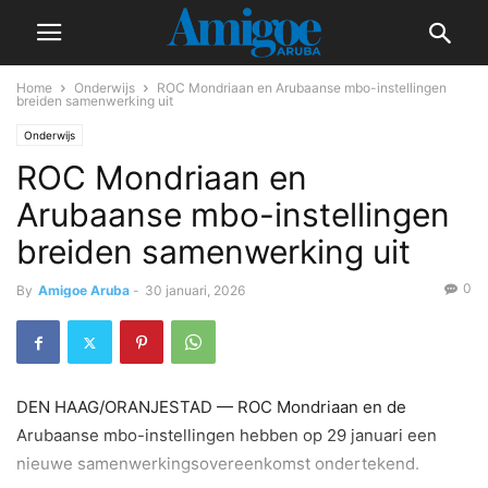
Home
Onderwijs
ROC Mondriaan en Arubaanse mbo-instellingen
breiden samenwerking uit
Onderwijs
ROC Mondriaan en
Arubaanse mbo-instellingen
breiden samenwerking uit
0
By
Amigoe Aruba
-
30 januari, 2026
DEN HAAG/ORANJESTAD — ROC Mondriaan en de
Arubaanse mbo-instellingen hebben op 29 januari een
nieuwe samenwerkingsovereenkomst ondertekend.