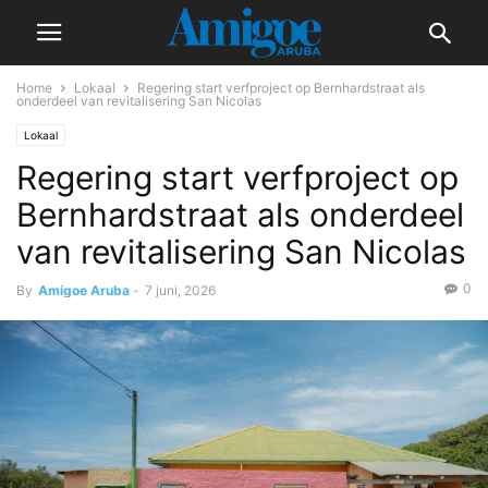
Home
Lokaal
Regering start verfproject op Bernhardstraat als
onderdeel van revitalisering San Nicolas
Lokaal
Regering start verfproject op
Bernhardstraat als onderdeel
van revitalisering San Nicolas
0
By
Amigoe Aruba
-
7 juni, 2026