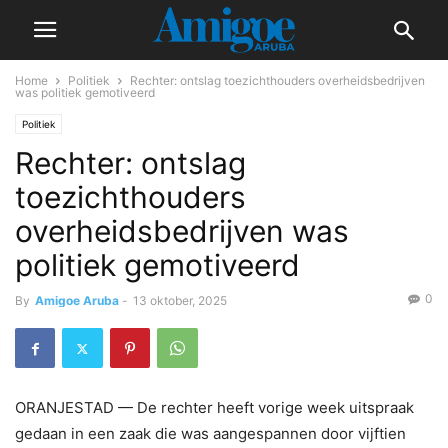
Home
Politiek
Rechter: ontslag toezichthouders overheidsbedrijven
was politiek gemotiveerd
Politiek
Rechter: ontslag
toezichthouders
overheidsbedrijven was
politiek gemotiveerd
0
By
Amigoe Aruba
-
13 oktober, 2025
ORANJESTAD — De rechter heeft vorige week uitspraak
gedaan in een zaak die was aangespannen door vijftien