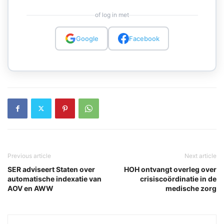
of log in met
Google
Facebook
Previous article
Next article
SER adviseert Staten over
HOH ontvangt overleg over
automatische indexatie van
crisiscoördinatie in de
AOV en AWW
medische zorg