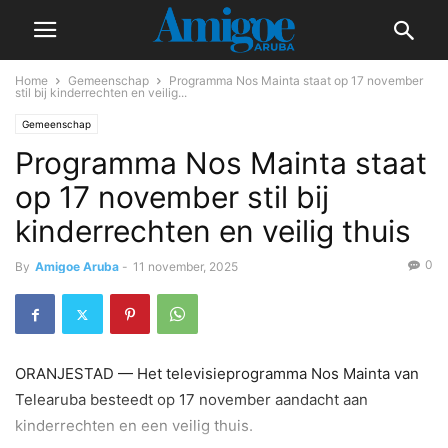
Home
Gemeenschap
Programma Nos Mainta staat op 17 november
stil bij kinderrechten en veilig...
Gemeenschap
Programma Nos Mainta staat
op 17 november stil bij
kinderrechten en veilig thuis
0
By
Amigoe Aruba
-
11 november, 2025
ORANJESTAD — Het televisieprogramma Nos Mainta van
Telearuba besteedt op 17 november aandacht aan
kinderrechten en een veilig thuis.