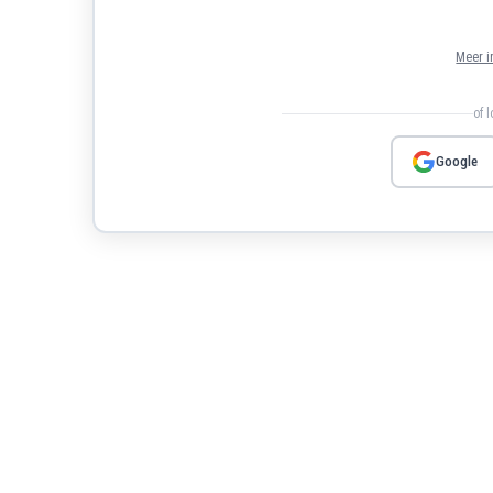
Meer i
of 
Google