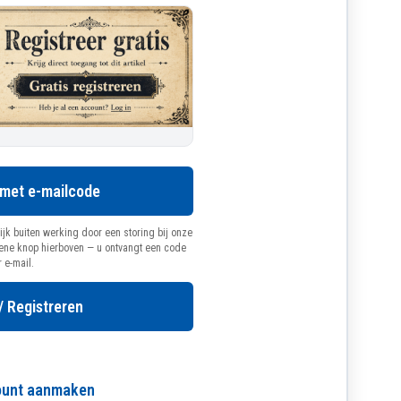
 met e-mailcode
ijk buiten werking door een storing bij onze
oene knop hierboven — u ontvangt een code
r e-mail.
/ Registreren
count aanmaken