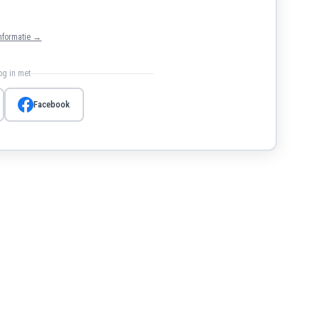
nformatie →
log in met
Facebook