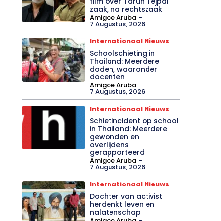
film over Tarun Tejpal
zaak, na rechtszaak
Amigoe Aruba
-
7 Augustus, 2026
Internationaal Nieuws
Schoolschieting in
Thailand: Meerdere
doden, waaronder
docenten
Amigoe Aruba
-
7 Augustus, 2026
Internationaal Nieuws
Schietincident op school
in Thailand: Meerdere
gewonden en
overlijdens
gerapporteerd
Amigoe Aruba
-
7 Augustus, 2026
Internationaal Nieuws
Dochter van activist
herdenkt leven en
nalatenschap
Amigoe Aruba
-