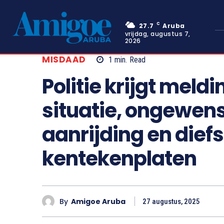
C
27.7
Aruba
vrijdag, augustus 7,
2026
MISDAAD
1
min.
Read
Politie krijgt mel
situatie, ongewen
aanrijding en diefs
kentekenplaten
By
Amigoe Aruba
27 augustus, 2025