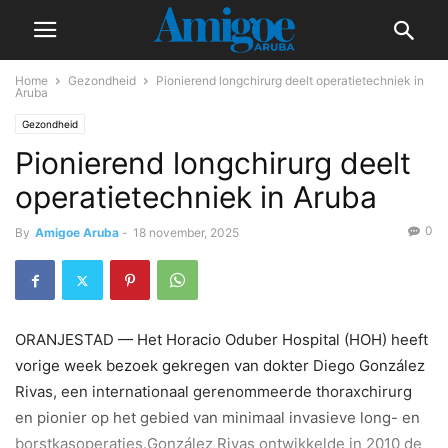
Home
Gezondheid
Pionierend longchirurg deelt operatietechniek in
Aruba
Gezondheid
Pionierend longchirurg deelt
operatietechniek in Aruba
0
By
Amigoe Aruba
-
18 november, 2025
ORANJESTAD — Het Horacio Oduber Hospital (HOH) heeft
vorige week bezoek gekregen van dokter Diego González
Rivas, een internationaal gerenommeerde thoraxchirurg
en pionier op het gebied van minimaal invasieve long- en
borstkasoperaties.González Rivas ontwikkelde in 2010 de