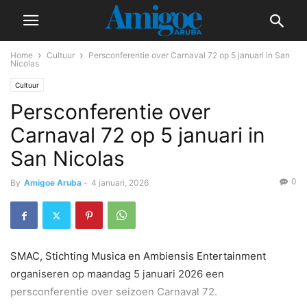
Home
Cultuur
Persconferentie over Carnaval 72 op 5 januari in San
Nicolas
Cultuur
Persconferentie over
Carnaval 72 op 5 januari in
San Nicolas
0
By
Amigoe Aruba
-
4 januari, 2026
SMAC, Stichting Musica en Ambiensis Entertainment
organiseren op maandag 5 januari 2026 een
persconferentie over seizoen Carnaval 72.