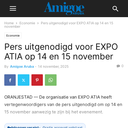
Home
Economie
Pers uitgenodigd voor EXPO ATIA op 14 en 15
november
Economie
Pers uitgenodigd voor EXPO
ATIA op 14 en 15 november
0
By
Amigoe Aruba
-
14 november, 2025
ORANJESTAD — De organisatie van EXPO ATIA heeft
vertegenwoordigers van de pers uitgenodigd om op 14 en
15 november aanwezig te zijn bij het evenement.
🔑
Inloggen vereist
Gratis account volstaat