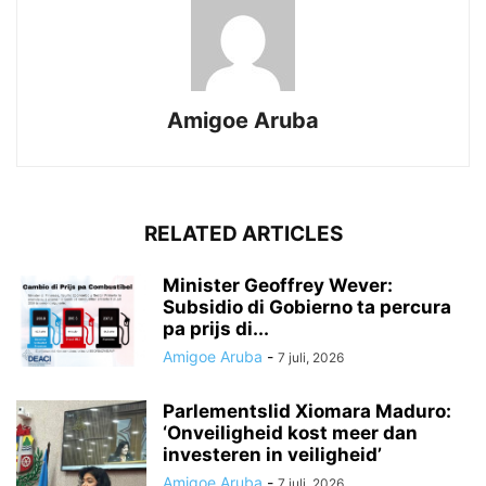
Amigoe Aruba
RELATED ARTICLES
Minister Geoffrey Wever:
Subsidio di Gobierno ta percura
pa prijs di...
Amigoe Aruba
-
7 juli, 2026
Parlementslid Xiomara Maduro:
‘Onveiligheid kost meer dan
investeren in veiligheid’
Amigoe Aruba
-
7 juli, 2026