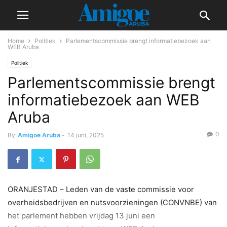
Home
Politiek
Parlementscommissie brengt informatiebezoek aan
WEB Aruba
Politiek
Parlementscommissie brengt
informatiebezoek aan WEB
Aruba
0
By
Amigoe Aruba
-
14 juni, 2025
ORANJESTAD – Leden van de vaste commissie voor
overheidsbedrijven en nutsvoorzieningen (CONVNBE) van
het parlement hebben vrijdag 13 juni een