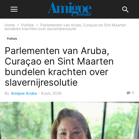
Home
Politiek
Parlementen van Aruba, Curaçao en Sint Maarten
bundelen krachten over slavernijresolutie
Politiek
Parlementen van Aruba,
Curaçao en Sint Maarten
bundelen krachten over
slavernijresolutie
0
By
Amigoe Aruba
-
8 juni, 2026