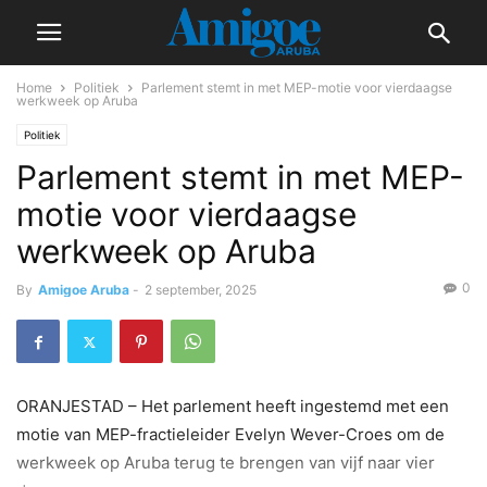
Home
Politiek
Parlement stemt in met MEP-motie voor vierdaagse
werkweek op Aruba
Politiek
Parlement stemt in met MEP-
motie voor vierdaagse
werkweek op Aruba
0
By
Amigoe Aruba
-
2 september, 2025
ORANJESTAD – Het parlement heeft ingestemd met een
motie van MEP-fractieleider Evelyn Wever-Croes om de
werkweek op Aruba terug te brengen van vijf naar vier