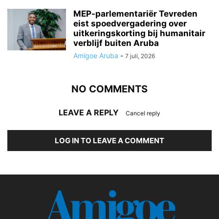
MEP-parlementariër Tevreden
eist spoedvergadering over
uitkeringskorting bij humanitair
verblijf buiten Aruba
Amigoe Aruba
-
7 juli, 2026
NO COMMENTS
LEAVE A REPLY
Cancel reply
LOG IN TO LEAVE A COMMENT