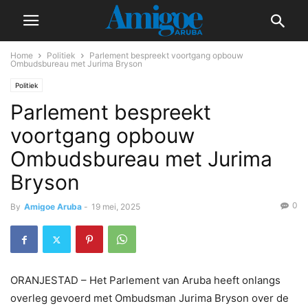
Home
Politiek
Parlement bespreekt voortgang opbouw
Ombudsbureau met Jurima Bryson
Politiek
Parlement bespreekt
voortgang opbouw
Ombudsbureau met Jurima
Bryson
0
By
Amigoe Aruba
-
19 mei, 2025
ORANJESTAD – Het Parlement van Aruba heeft onlangs
overleg gevoerd met Ombudsman Jurima Bryson over de