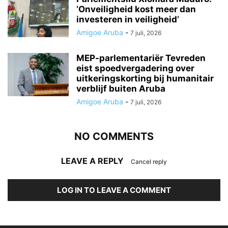
‘Onveiligheid kost meer dan
investeren in veiligheid’
Amigoe Aruba
-
7 juli, 2026
MEP-parlementariër Tevreden
eist spoedvergadering over
uitkeringskorting bij humanitair
verblijf buiten Aruba
Amigoe Aruba
-
7 juli, 2026
NO COMMENTS
LEAVE A REPLY
Cancel reply
LOG IN TO LEAVE A COMMENT