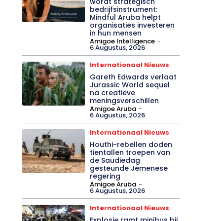
wordt strategisch
bedrijfsinstrument:
Mindful Aruba helpt
organisaties investeren
in hun mensen
Amigoe Intelligence
-
6 Augustus, 2026
Internationaal Nieuws
Gareth Edwards verlaat
Jurassic World sequel
na creatieve
meningsverschillen
Amigoe Aruba
-
6 Augustus, 2026
Internationaal Nieuws
Houthi-rebellen doden
tientallen troepen van
de Saudiedag
gesteunde Jemenese
regering
Amigoe Aruba
-
6 Augustus, 2026
Internationaal Nieuws
Explosie ramt minibus bij