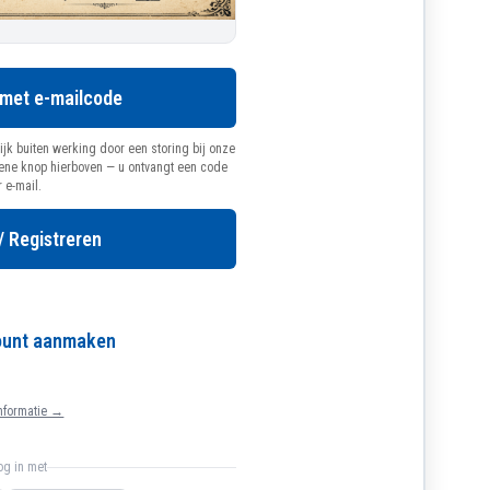
 met e-mailcode
ijk buiten werking door een storing bij onze
oene knop hierboven — u ontvangt een code
r e-mail.
/ Registreren
count aanmaken
nformatie →
log in met