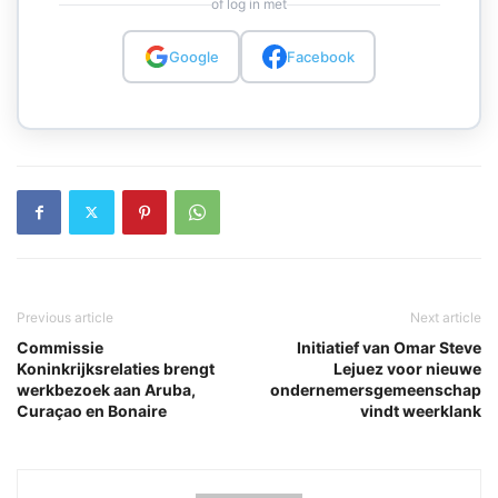
of log in met
Google
Facebook
Previous article
Next article
Commissie
Initiatief van Omar Steve
Koninkrijksrelaties brengt
Lejuez voor nieuwe
werkbezoek aan Aruba,
ondernemersgemeenschap
Curaçao en Bonaire
vindt weerklank