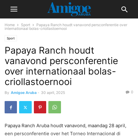
Home
Sport
Papaya Ranch houdt vanavond persconferentie over
internationaal bolas-criollastoernooi
Sport
Papaya Ranch houdt
vanavond persconferentie
over internationaal bolas-
criollastoernooi
0
By
Amigoe Aruba
-
30 april, 2025
Papaya Ranch Aruba houdt vanavond, maandag 28 april,
een persconferentie over het Torneo Internacional di