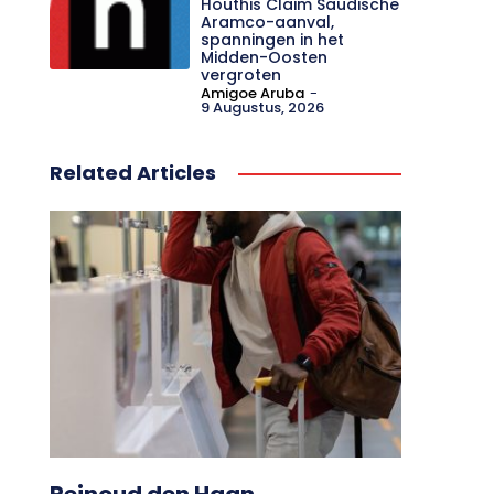
Houthis Claim Saudische
Aramco-aanval,
spanningen in het
Midden-Oosten
vergroten
Amigoe Aruba
-
9 Augustus, 2026
Related Articles
Reinoud den Haan