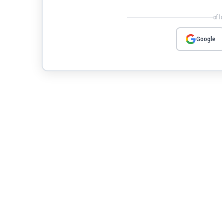
of 
Google