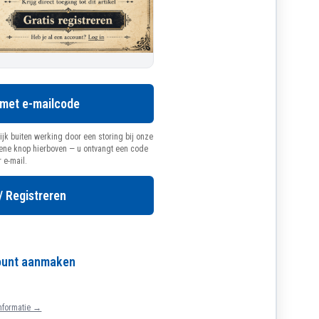
 met e-mailcode
ijk buiten werking door een storing bij onze
oene knop hierboven — u ontvangt een code
r e-mail.
/ Registreren
count aanmaken
nformatie →