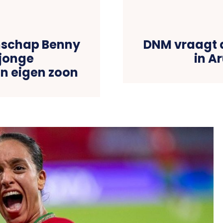
nschap Benny
DNM vraagt 
 jonge
in A
n eigen zoon