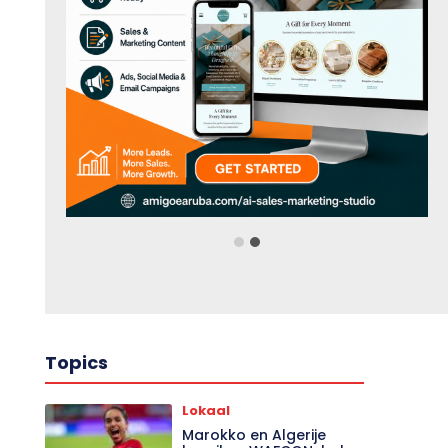
Topics
Lokaal
Marokko en Algerije