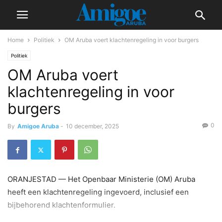
Home
Politiek
OM Aruba voert klachtenregeling in voor burgers
Politiek
OM Aruba voert
klachtenregeling in voor
burgers
0
By
Amigoe Aruba
-
10 december, 2025
ORANJESTAD — Het Openbaar Ministerie (OM) Aruba
heeft een klachtenregeling ingevoerd, inclusief een
bijbehorend klachtenformulier.