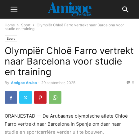
Home
Sport
Olympiër Chloë Farro vertrekt naar Barcelona voor
studie en training
Sport
Olympiër Chloë Farro vertrekt
naar Barcelona voor studie
en training
0
By
Amigoe Aruba
-
29 september, 2025
ORANJESTAD — De Arubaanse olympische atlete Chloë
Farro vertrekt naar Barcelona in Spanje om daar haar
studie en sportcarrière verder uit te bouwen.