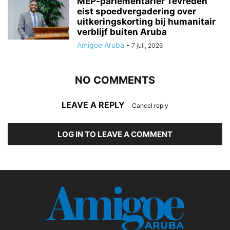
MEP-parlementariër Tevreden
eist spoedvergadering over
uitkeringskorting bij humanitair
verblijf buiten Aruba
Amigoe Aruba
-
7 juli, 2026
NO COMMENTS
LEAVE A REPLY
Cancel reply
LOG IN TO LEAVE A COMMENT