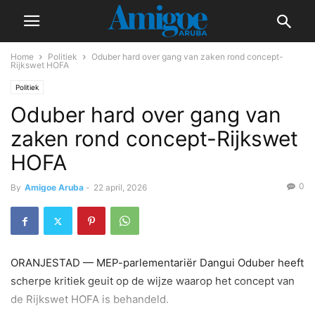
Home
Politiek
Oduber hard over gang van zaken rond concept-
Rijkswet HOFA
Politiek
Oduber hard over gang van
zaken rond concept-Rijkswet
HOFA
0
By
Amigoe Aruba
-
22 april, 2026
ORANJESTAD — MEP-parlementariër Dangui Oduber heeft
scherpe kritiek geuit op de wijze waarop het concept van
de Rijkswet HOFA is behandeld.