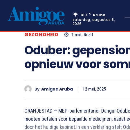
C
31.1
Aruba
zaterdag, augustus 8,
2026
GEZONDHEID
1
min.
Read
Oduber: gepensio
opnieuw voor som
By
Amigoe Aruba
12 mei, 2025
ORANJESTAD — MEP-parlementariër Dangui Oduber
moeten betalen voor bepaalde medicijnen, nadat e
door het huidige kabinet.In een verklaring stelt O