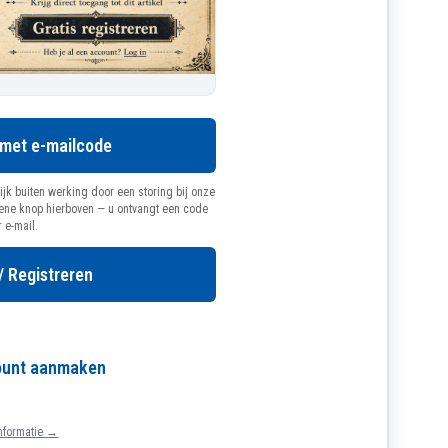
 met e-mailcode
ijk buiten werking door een storing bij onze
oene knop hierboven — u ontvangt een code
r e-mail.
/ Registreren
count aanmaken
nformatie →