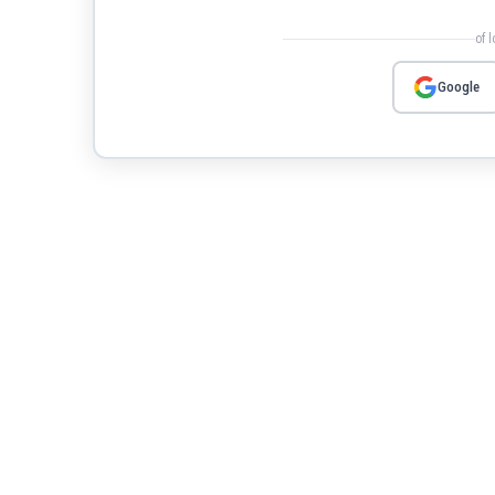
of 
Google