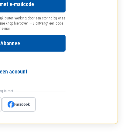
 met e-mailcode
ijk buiten werking door een storing bij onze
oene knop hierboven — u ontvangt een code
r e-mail.
 Abonnee
l een account
log in met
Facebook