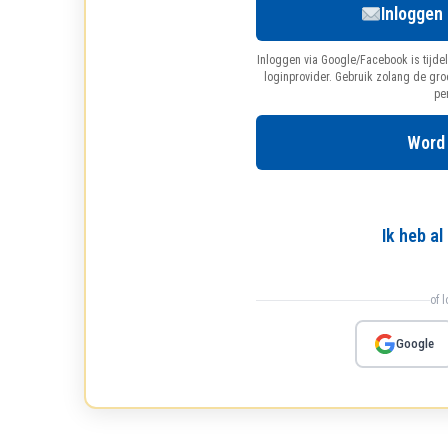
Inloggen
Inloggen via Google/Facebook is tijdel
loginprovider. Gebruik zolang de gr
pe
Word
Ik heb a
of 
Google