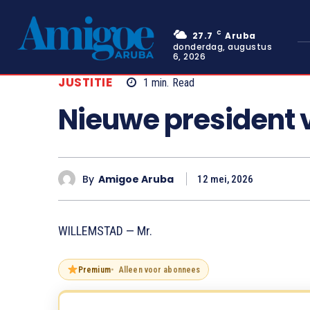
C
27.7
Aruba
donderdag, augustus
6, 2026
JUSTITIE
1
min.
Read
Nieuwe president 
By
Amigoe Aruba
12 mei, 2026
WILLEMSTAD — Mr.
Premium
Alleen voor abonnees