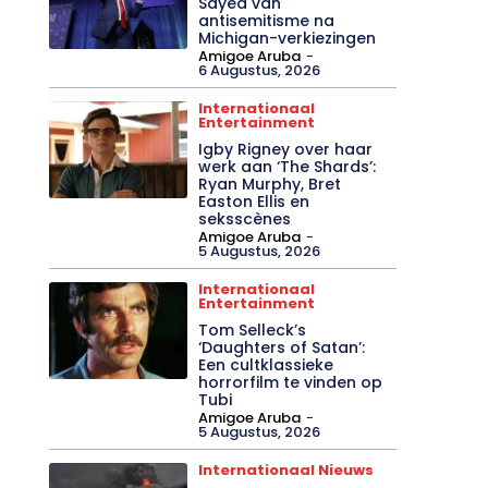
Sayed van
antisemitisme na
Michigan-verkiezingen
Amigoe Aruba
-
6 Augustus, 2026
Internationaal
Entertainment
Igby Rigney over haar
werk aan ‘The Shards’:
Ryan Murphy, Bret
Easton Ellis en
seksscènes
Amigoe Aruba
-
5 Augustus, 2026
Internationaal
Entertainment
Tom Selleck’s
‘Daughters of Satan’:
Een cultklassieke
horrorfilm te vinden op
Tubi
Amigoe Aruba
-
5 Augustus, 2026
Internationaal Nieuws