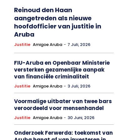
Reinoud den Haan
aangetreden als nieuwe
hoofdofficier van justitie in
Aruba
Justitie
Amigoe Aruba
-
7 Juli, 2026
FIU-Aruba en Openbaar Ministerie
versterken gezamenlijke aanpak
van financiële criminaliteit
Justitie
Amigoe Aruba
-
3 Juli, 2026
Voormalige uitbater van twee bars
veroordeeld voor mensenhandel
Justitie
Amigoe Aruba
-
30 Juni, 2026
Onderzoek Ferwerda: toekomst van
Aruba hangt af van investeren in