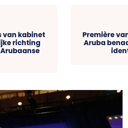
s van kabinet
Première va
jke richting
Aruba benad
e Arubaanse
ident