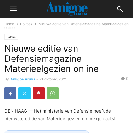
Home
Politiek
Nieuwe editie van Defensiemagazine Materieelgezien
online
Politiek
Nieuwe editie van
Defensiemagazine
Materieelgezien online
0
By
Amigoe Aruba
-
21 oktober, 2025
DEN HAAG — Het ministerie van Defensie heeft de
nieuwste editie van Materieelgezien online geplaatst.