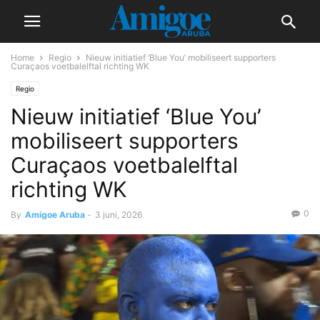
Home
Regio
Nieuw initiatief ‘Blue You’ mobiliseert supporters
Curaçaos voetbalelftal richting WK
Regio
Nieuw initiatief ‘Blue You’
mobiliseert supporters
Curaçaos voetbalelftal
richting WK
0
By
Amigoe Aruba
-
3 juni, 2026