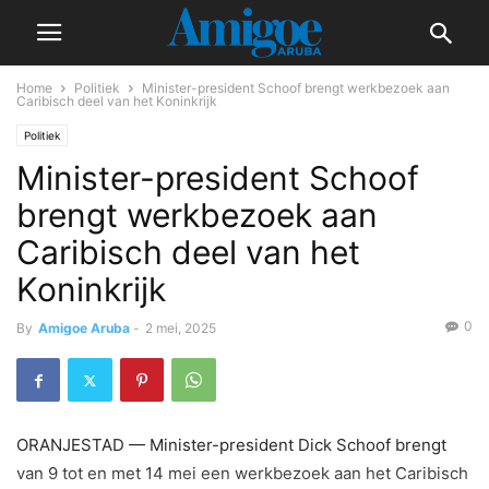
Home
Politiek
Minister-president Schoof brengt werkbezoek aan
Caribisch deel van het Koninkrijk
Politiek
Minister-president Schoof
brengt werkbezoek aan
Caribisch deel van het
Koninkrijk
0
By
Amigoe Aruba
-
2 mei, 2025
ORANJESTAD — Minister-president Dick Schoof brengt
van 9 tot en met 14 mei een werkbezoek aan het Caribisch