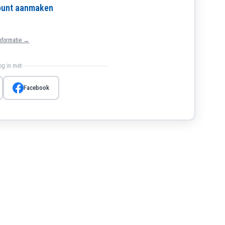
count aanmaken
nformatie →
log in met
Facebook