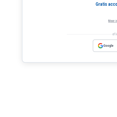
Gratis ac
Meer i
of 
Google