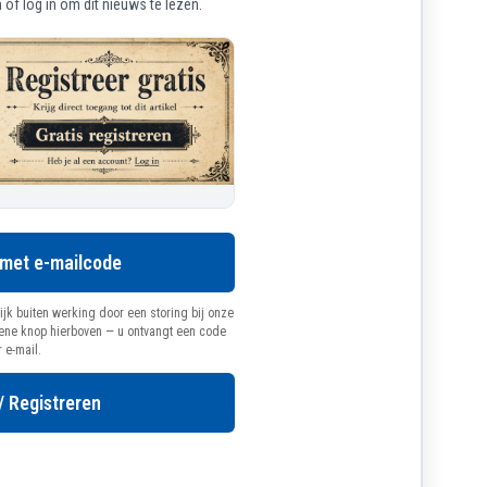
of log in om dit nieuws te lezen.
 met e-mailcode
ijk buiten werking door een storing bij onze
oene knop hierboven — u ontvangt een code
r e-mail.
/ Registreren