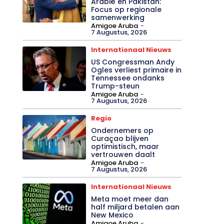
Arabië en Pakistan:
Focus op regionale
samenwerking
Amigoe Aruba
-
7 Augustus, 2026
Internationaal Nieuws
US Congressman Andy
Ogles verliest primaire in
Tennessee ondanks
Trump-steun
Amigoe Aruba
-
7 Augustus, 2026
Regio
Ondernemers op
Curaçao blijven
optimistisch, maar
vertrouwen daalt
Amigoe Aruba
-
7 Augustus, 2026
Internationaal Nieuws
Meta moet meer dan
half miljard betalen aan
New Mexico
Amigoe Aruba
-