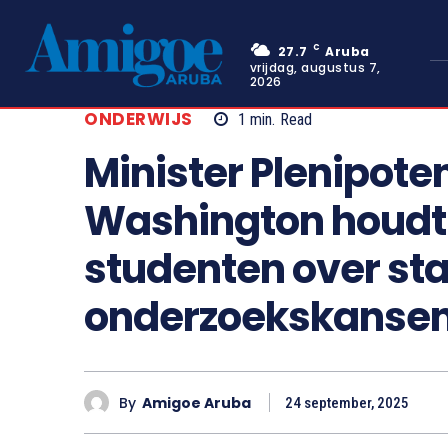
C
27.7
Aruba
vrijdag, augustus 7,
2026
ONDERWIJS
1
min.
Read
Minister Plenipoten
Washington houdt
studenten over st
onderzoekskansen 
By
Amigoe Aruba
24 september, 2025