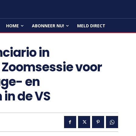
HOME
ABONNEER NU!
MELD DIRECT
ciario in
 Zoomsessie voor
age- en
in de VS