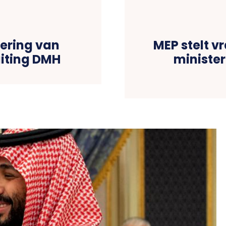
dering van
MEP stelt v
uiting DMH
ministe