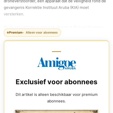
droneverstoorder, een apparaat dat de veiligheid rond de
gevangenis Korrektie Instituut Aruba (KIA) moet
versterken.
Bij de presentatie waren ook directeur Richard Kramers
⭐
Premium
Alleen voor abonnees
van het Cuerpo Especial Arubano (CEA) en medewerkers
van KIA en CEA aanwezig.
Exclusief voor abonnees
Dit artikel is alleen beschikbaar voor premium
abonnees.