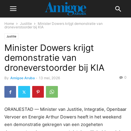
Home
Justitie
Minister Dowers krijgt demonstratie van
droneverstoorder bij KIA
Justitie
Minister Dowers krijgt
demonstratie van
droneverstoorder bij KIA
0
By
Amigoe Aruba
-
13 mei, 2026
ORANJESTAD — Minister van Justitie, Integratie, Openbaar
Vervoer en Energie Arthur Dowers heeft in het weekend
een demonstratie gekregen van een zogeheten