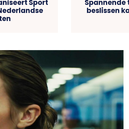
aniseert Sport
Spannende ti
 Nederlandse
beslissen k
ten