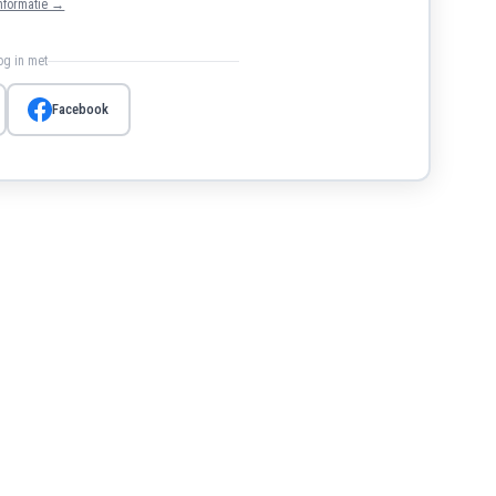
nformatie →
log in met
Facebook