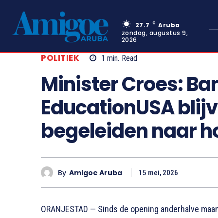
C
27.7
Aruba
zondag, augustus 9,
2026
POLITIEK
1
min.
Read
Minister Croes: Ba
EducationUSA blij
begeleiden naar h
By
Amigoe Aruba
15 mei, 2026
ORANJESTAD — Sinds de opening anderhalve maan