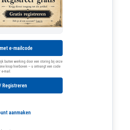
 met e-mailcode
ijk buiten werking door een storing bij onze
oene knop hierboven — u ontvangt een code
r e-mail.
/ Registreren
count aanmaken